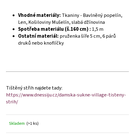
č
u
j
Vhodné materiály:
Tkaniny - Bavlněný popelín,
e
Len, Košiloviny Mušelín, slabá džínovina
m
Spotřeba materiálu (š.160 cm) :
1,5 m
e
Ostatní materiál:
pruženka šíře 5 cm, 6 párů
druků nebo knoflíčky
Tištěný střih najdete tady:
https://www.dnessiju.cz/damska-sukne-village-tisteny-
strih/
Skladem
(>1 ks)