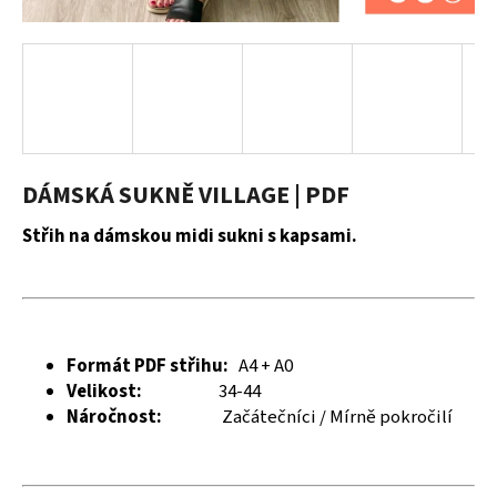
a
j
í
t
?
DÁMSKÁ SUKNĚ VILLAGE | PDF
Střih na dámskou midi sukni s kapsami.
HLEDAT
D
Formát PDF střihu:
A4 + A0
o
Velikost:
34-44
p
Náročnost:
Začátečníci / Mírně pokročilí
o
r
u