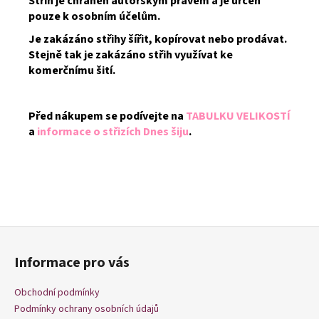
Střih je chráněn autorským právem a je určen
pouze k osobním účelům.
Je zakázáno střihy šířit, kopírovat nebo prodávat.
Stejně tak je zakázáno střih využívat ke
komerčnímu šití.
Před nákupem se podívejte na
TABULKU VELIKOSTÍ
a
informace o střizích Dnes šiju
.
Z
á
Informace pro vás
p
a
Obchodní podmínky
t
Podmínky ochrany osobních údajů