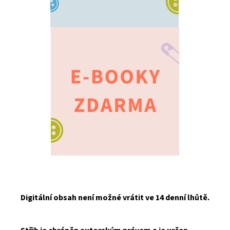
Digitální obsah není možné vrátit ve 14 denní lhůtě.