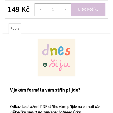
149 Kč
DO KOŠÍKU
Měrná
cena:
Popis
V jakém formátu vám střih přijde?
Odkaz ke stažení PDF střihu vám přijde na e-mail
do
několika minut po zaplacení objednávky
.