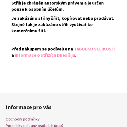
Střih je chráněn autorským právem a je určen
pouze k osobním účelům.
Je zakázáno střihy šířit, kopírovat nebo prodávat.
Stejně tak je zakázáno střih využívat ke
komerčnímu šití.
Před nákupem se podívejte na
TABULKU VELIKOSTÍ
a
informace o střizích Dnes šiju
.
Z
á
Informace pro vás
p
a
Obchodní podmínky
t
Podmínky ochrany osobních údajů