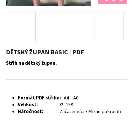
a
j
í
t
?
DĚTSKÝ ŽUPAN BASIC | PDF
Střih na dětský župan.
HLEDAT
D
Formát PDF střihu:
A4 + A0
o
Velikost:
92 -158
p
Náročnost:
Začátečníci / Mírně pokročilí
o
r
u