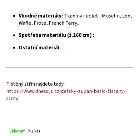
č
u
j
Vhodné materiály:
Tkaniny i úplet - Mušelín, Len,
e
Wafle, Froté, French Terry....
m
e
Spotřeba materiálu (š.160 cm) :
Ostatní materiál:
---
Tištěný střih najdete tady:
https://www.dnessiju.cz/detsky-zupan-basic-tisteny-
strih/
Skladem
(>1 ks)