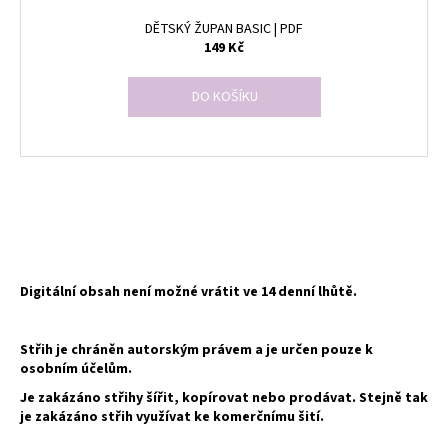
DĚTSKÝ ŽUPAN BASIC | PDF
149 Kč
DO KOŠÍKU
O
v
l
á
d
Digitální obsah není možné vrátit ve 14 denní lhůtě.
a
c
Střih je chráněn autorským právem a je určen pouze k
í
osobním účelům.
p
Je zakázáno střihy šířit, kopírovat nebo prodávat. Stejně tak
r
je zakázáno střih využívat ke komerčnímu šití.
v
k