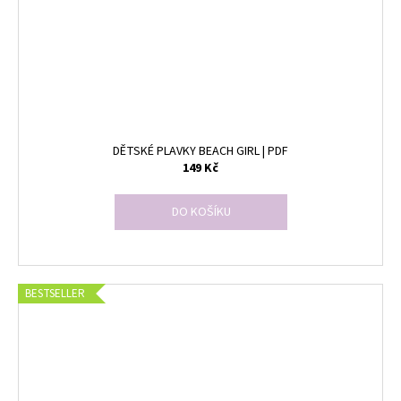
DĚTSKÉ PLAVKY BEACH GIRL | PDF
149 Kč
DO KOŠÍKU
BESTSELLER