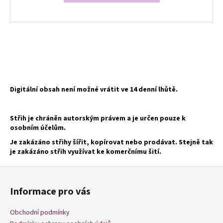
O
v
l
á
d
Digitální obsah není možné vrátit ve 14 denní lhůtě.
a
c
Střih je chráněn autorským právem a je určen pouze k
í
osobním účelům.
p
Je zakázáno střihy šířit, kopírovat nebo prodávat. Stejně tak
r
je zakázáno střih využívat ke komerčnímu šití.
v
k
Z
y
á
v
Informace pro vás
p
ý
a
p
Obchodní podmínky
i