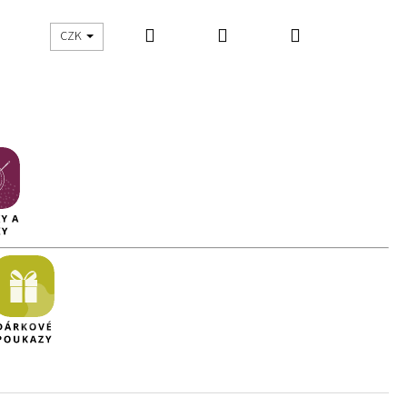
Hledat
Přihlášení
Nákupní
UŠITO
ŠIJEME S DNES ŠIJU
CZK
košík