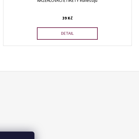
NAŽEHLOVACÍ ETIKETY #dnesšiju
39 Kč
DETAIL