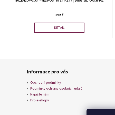
NAŽEHLOVAČKY - VELIKOSTNÍ ETIKETY | Dnes šiju ORIGINÁL
39 Kč
DETAIL
Z
á
Informace pro vás
p
a
Obchodní podmínky
t
Podmínky ochrany osobních údajů
í
Napište nám
Pro e-shopy