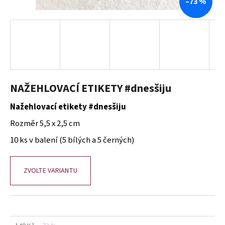
–73 %
a
j
í
t
?
NAŽEHLOVACÍ ETIKETY #dnesšiju
Nažehlovací etikety #dnesšiju
HLEDAT
Rozměr 5,5 x 2,5 cm
10 ks v balení (5 bílých a 5 černých)
D
o
ZVOLTE VARIANTU
p
o
r
u