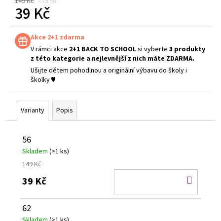
č
149 Kč
–73 %
39 Kč
u
j
Měrná
e
cena:
Akce 2+1 zdarma
m
V rámci akce
2+1 BACK TO SCHOOL
si vyberte
3 produkty
e
z této kategorie a nejlevnější z nich máte ZDARMA.
Ušijte dětem pohodlnou a originální výbavu do školy i
školky ♥
Varianty
Popis
56
Skladem
(>1 ks)
149 Kč
DO
39 Kč
KOŠÍ
62
Skladem
(>1 ks)