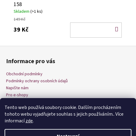
158
Skladem
(>1 ks)
149 Kč
DO
39 Kč
KOŠÍ
Z
á
Informace pro vás
p
a
Obchodní podmínky
t
Podmínky ochrany osobních údajů
í
Napište nám
Pro e-shopy
Tento web používá soubory cookie. Dalším procházením
tohoto webu vyjadřujete souhlas s jejich používáním.. Více
informací
zde
.