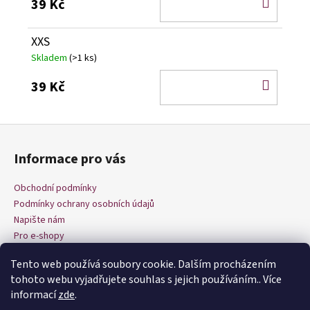
DO
39 Kč
KOŠÍ
XXS
Skladem
(>1 ks)
DO
39 Kč
KOŠÍ
Z
á
Informace pro vás
p
a
Obchodní podmínky
t
Podmínky ochrany osobních údajů
í
Napište nám
Pro e-shopy
Tento web používá soubory cookie. Dalším procházením
tohoto webu vyjadřujete souhlas s jejich používáním.. Více
informací
zde
.