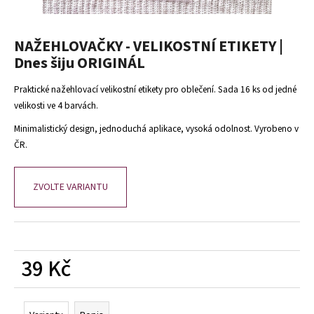
a
j
NAŽEHLOVAČKY - VELIKOSTNÍ ETIKETY |
í
Dnes šiju ORIGINÁL
t
?
Praktické nažehlovací velikostní etikety pro oblečení. Sada 16 ks od jedné
velikosti ve 4 barvách.
Minimalistický design, jednoduchá aplikace, vysoká odolnost. Vyrobeno v
ČR.
HLEDAT
ZVOLTE VARIANTU
D
o
p
39 Kč
o
r
Měrná
u
cena: