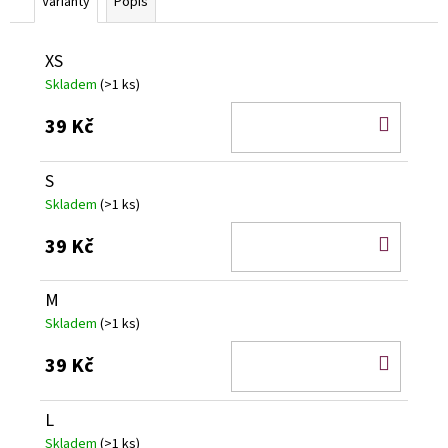
č
Varianty
Popis
u
j
XS
e
Skladem
(>1 ks)
m
e
DO
39 Kč
KOŠÍ
S
Skladem
(>1 ks)
DO
39 Kč
KOŠÍ
M
Skladem
(>1 ks)
DO
39 Kč
KOŠÍ
L
Skladem
(>1 ks)